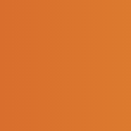
Augusto Da Silva
Yan
Directeur de filiales - Soredis Aubdis,
Directeur d
Soredis Viadis, Soredis Somic
À PROPOS
LE GROUPE
Accueil
Nos métiers