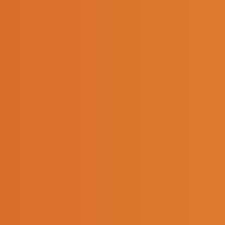
François Guy
Al
Président
Directeur 