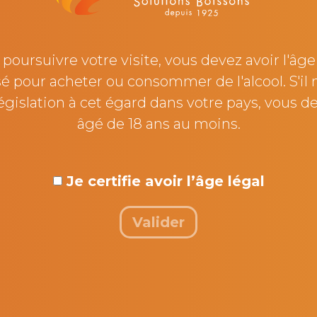
poursuivre votre visite, vous devez avoir l'âge
sé pour acheter ou consommer de l'alcool. S'il n
égislation à cet égard dans votre pays, vous d
âgé de 18 ans au moins.
rance Roche
Philippe Grob
Je certifie avoir l’âge légal
de filiale - Soredis Seine-et-
Directeur de filiales - Soredis 
Bourgogne, Soredis Juradis
Valider