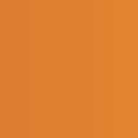
n Le Flochmoan
Jean-Alain Ca
e filiale - Soredis Ardial
Directeur de filiale - Soredis 
SOREDIS VOUS ACCOMP
Conseil en immobilier