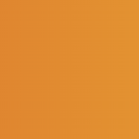
rnot
Reims
AGNE
NOS PRODUITS
Bières
-
Vins & Champagnes