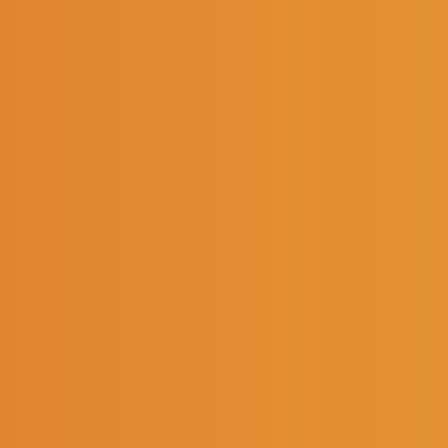
Nous contacter
David Bellini
Solodis
Directeur de filiale - Soredis Vendis