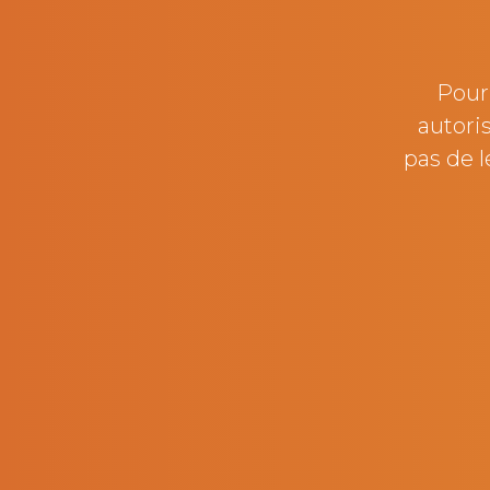
Pour 
autori
pas de l
Laurent Tronche
F
Directeur de filiale - Soredis Tronche
Directrice 
Marne