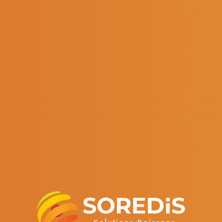
Cédric Iasi
exis Petit-Gats
Directeur de filiales - Soredis 
Général