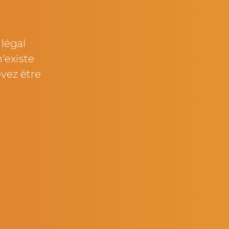
 légal
'existe
evez être
aud
Guillaume Chalmin
La
Directeur de filiale - Soredis Sadis -
Directeur des achats Vins