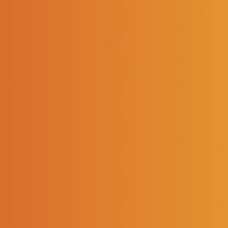
JEU SOREDIS 100
ANS – AVRIL 2025
31/03/2025
> Retour aux actualités
Retrouvez notre règlement
en cliquant sur ce lien
!