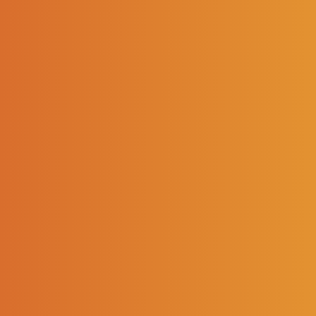
NOUS SUIVRE
LE GROUPE
Nos métiers
Notre histoire
L'équipe
Développement durable
Égalité femmes-hommes
SOREDIS VOUS ACCOMPAGNE
Conseil en immobilier
Conseil sur nos produits