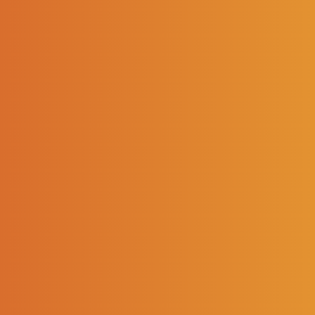
EXTENSION DE
L’AIDE NUMÉRIQUE
AUX PME !
14/05/2021
> Retour aux actualités