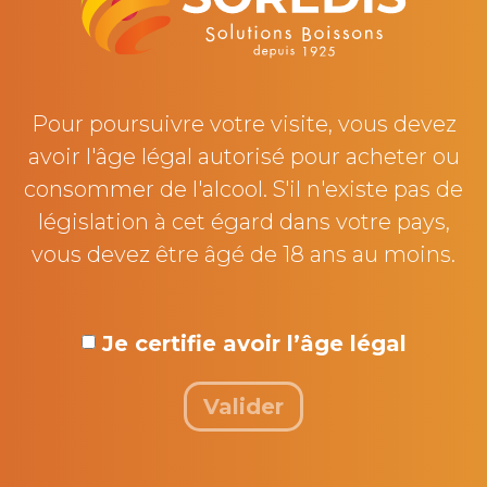
entre le 30 octobre 202 et le 30 juin 2021.
Sources :
https://cheque.francenum.gouv.fr
; B.R.A.
Tendances Restauration
Pour poursuivre votre visite, vous devez
avoir l'âge légal autorisé pour acheter ou
consommer de l'alcool. S'il n'existe pas de
législation à cet égard dans votre pays,
À PROPOS
vous devez être âgé de 18 ans au moins.
Accueil
Actualités
Recrutement
Je certifie avoir l’âge légal
Nos partenaires
Valider
Nous contacter