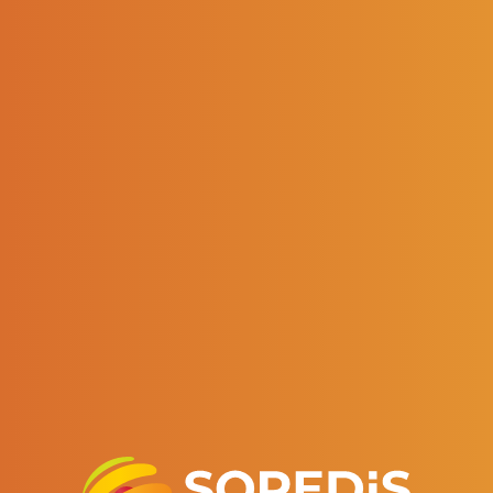
Une aide numérique de 500€ a été mise en place
pour couvrir les coûts de numérisation pour les
TPE fermées administrativement pendant le 2e
confinement. 27 000 entreprises l'avaient déjà
sollicitée en mars. Face à la crise qui dure, la
période d'éligibilité des factures est prolongée au
30 juin, et cette aide est étendue à toutes les
entreprises de moins de 11 salariés. Pour
bénéficier de cette aide, il faut justifier de
dépenses de numérisation supérieures à 450€