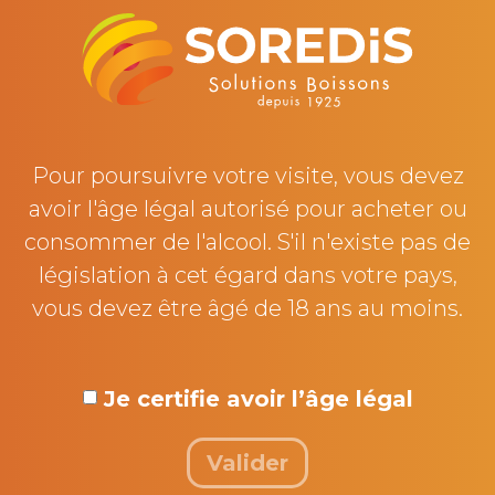
Pour poursuivre votre visite, vous devez
avoir l'âge légal autorisé pour acheter ou
consommer de l'alcool. S'il n'existe pas de
législation à cet égard dans votre pays,
vous devez être âgé de 18 ans au moins.
À PROPOS
Accueil
Je certifie avoir l’âge légal
Actualités
Recrutement
Valider
Nos partenaires