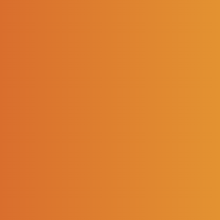
LE GROUPE
Nos métiers
Notre histoire
L'équipe
Développement durable
Égalité femmes-hommes
SOREDIS VOUS ACCOMPAGNE
Conseil en immobilier
Conseil sur nos produits
Services techniques