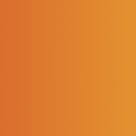
CHD MAGAZINE
JANVIER – FÉVRIER
2023 !
03/01/2023
> Retour aux actualités
Ne loupez pas votre CHD Magazine de Janvier -
Février 2023 et découvrez toutes nos promotions