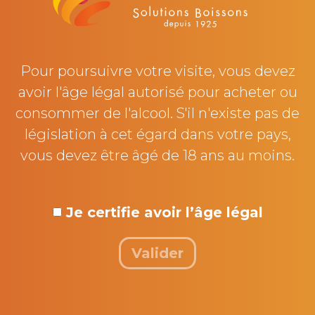
Pour poursuivre votre visite, vous devez
avoir l'âge légal autorisé pour acheter ou
consommer de l'alcool. S'il n'existe pas de
À PROPOS
législation à cet égard dans votre pays,
Accueil
vous devez être âgé de 18 ans au moins.
Actualités
Recrutement
Je certifie avoir l’âge légal
Nos partenaires
Nous contacter
Valider
NOUS SUIVRE