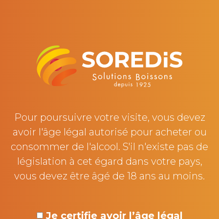
👉 Depuis plusieurs années maintenant, nous
nous engageons sur la reprise et le recyclage du
verre perdu auprès de nos clients qui le
souhaitent.
Concrètement, sur l'année 2021, notre filiale de
Dijon a récupéré +80 tonnes de verre chez nos
clients pour le recycler ensuite !
Ce service proposé est essentiel pour nous, pour
notre engagement, et parce que chaque petit
Pour poursuivre votre visite, vous devez
geste compte ! 🌍
avoir l'âge légal autorisé pour acheter ou
consommer de l'alcool. S'il n'existe pas de
Découvrez tous nos engagements du groupe
législation à cet égard dans votre pays,
https://bit.ly/38UptFp
vous devez être âgé de 18 ans au moins.
Je certifie avoir l’âge légal