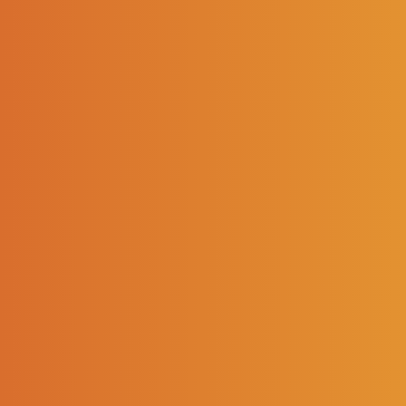
L'équipe
Développement durable
Égalité femmes-hommes
SOREDIS VOUS ACCOMPAGNE
Conseil en immobilier
Conseil sur nos produits
Services techniques
Formation
NOS PRODUITS
Bières
-
Vins & Champagnes
Sirops
-
Softs & jus
-
Eaux