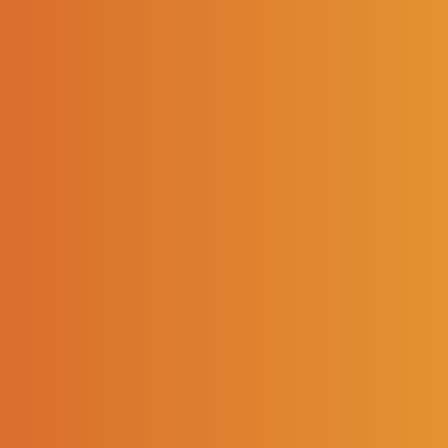
80 TONNES DE
VERRE RÉCUPÉRÉ
CHEZ NOS CLIENTS
!
13/05/2022
> Retour aux actualités